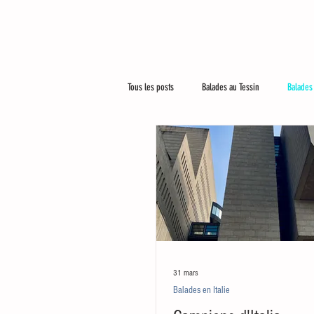
Tous les posts
Balades au Tessin
Balades 
Le plus beau métier du monde
Un peu p
31 mars
Balades en Italie