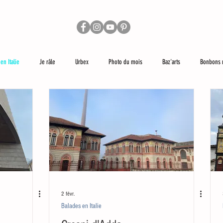
en Italie
Je râle
Urbex
Photo du mois
Baz'arts
Bonbons 
lus loin
Les réseaux sociaux et moi
2 févr.
Balades en Italie