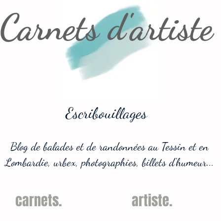
Carnets d'artiste
Escribouillages
Blog de balades et de randonnées au Tessin et en
Lombardie, urbex, photographies, billets d'humeur...
carnets.
artiste.