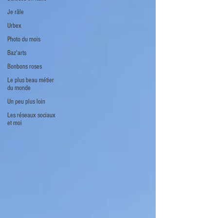
Je râle
Urbex
Photo du mois
Baz'arts
Bonbons roses
Le plus beau métier
du monde
Un peu plus loin
Les réseaux sociaux
et moi