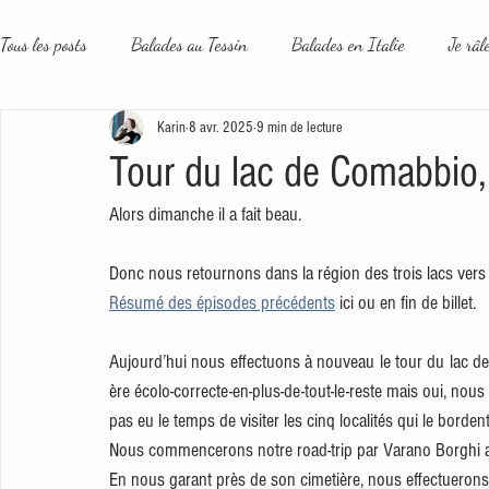
Tous les posts
Balades au Tessin
Balades en Italie
Je râl
Karin
8 avr. 2025
9 min de lecture
Le plus beau métier du monde
Un peu plus loin
Les rése
Tour du lac de Comabbio, 
Alors dimanche il a fait beau.
Donc nous retournons dans la région des trois lacs vers
Résumé des épisodes précédents
 ici ou en fin de billet.
Aujourd’hui nous effectuons à nouveau le tour du lac de 
ère écolo-correcte-en-plus-de-tout-le-reste mais oui, nous
pas eu le temps de visiter les cinq localités qui le bordent
Nous commencerons notre road-trip par Varano Borghi af
En nous garant près de son cimetière, nous effectuerons