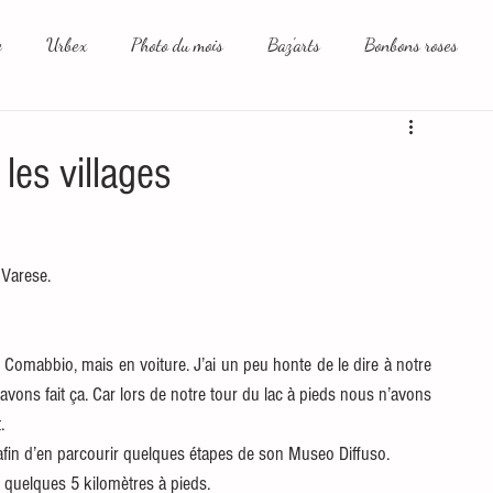
e
Urbex
Photo du mois
Baz'arts
Bonbons roses
aux sociaux et moi
les villages
 Varese. 
Comabbio, mais en voiture. J’ai un peu honte de le dire à notre 
 avons fait ça. Car lors de notre tour du lac à pieds nous n’avons 
.
in d’en parcourir quelques étapes de son Museo Diffuso. 
 quelques 5 kilomètres à pieds. 