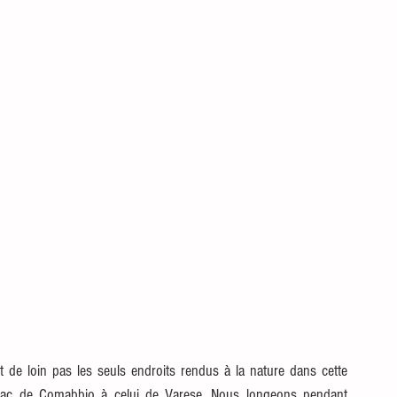
de loin pas les seuls endroits rendus à la nature dans cette 
le lac de Comabbio à celui de Varese. Nous longeons pendant 