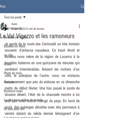
Post
Tous les posts
Karin
Tous les posts
6 févr. 2025
6 min de lecture
Le Val Vigezzo et les ramoneurs
Balades au Tessin
Je garde de la route des Centovalli un très lointain 
Balades en Italie
souvenir d’enfance nauséeux. Ce tracé étroit et 
Je râle
sinueux nous mène de la région de Locarno à la 
frontière italienne en une quinzaine de minutes qui 
Urbex
semblent interminables. Avisant les rochers d’un 
Photo du mois
côté, le précipice de l’autre, nous ne croisons 
heureusement que peu de voitures en ce dimanche 
Baz'arts
matin de début février. Une fois passé le poste de 
Bonbons roses
douane désert, l’état de la chaussée montre à lui 
Le plus beau métier du monde
seul que nous avons changé de pays. En bord de 
route, des auberges décaties avec des panneaux à 
Un peu plus loin
vendre datant du siècle dernier témoignent d’un 