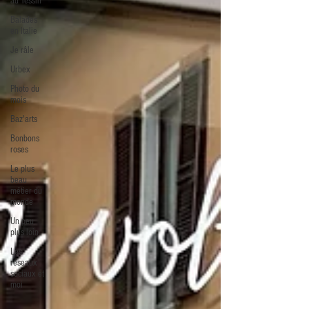
au Tessin
Balades
en Italie
Je râle
Urbex
Photo du
mois
Baz'arts
Bonbons
roses
Le plus
beau
métier du
monde
Un peu
plus loin
Les
réseaux
sociaux et
moi