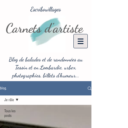
Escribouillages
Carnets d'artiste
Blog de balades et de randonnées au
Tessin et en Lombardie, urbex,
photographies, billets d'humeur...
blog.
Je râle
Tous les
posts
Balades