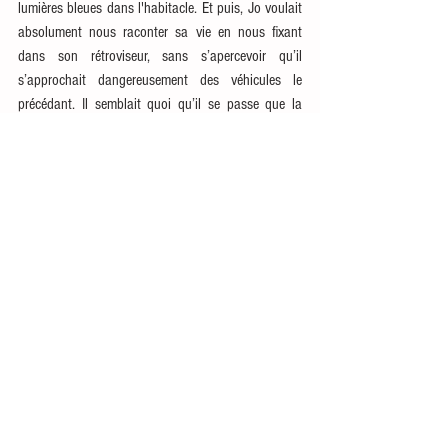
lumières bleues dans l'habitacle. Et puis, Jo voulait 
absolument nous raconter sa vie en nous fixant 
dans son rétroviseur, sans s’apercevoir qu’il 
s’approchait dangereusement des véhicules le 
précédant. Il semblait quoi qu’il se passe que la 
distance de sécurité ne soit pas un concept connu 
de notre chauffeur et nous avons donc effectué les 
derniers kilomètres au péril de notre vie. 
C’est fatiguant, un déménagement. Une phrase 
que j’ai souvent entendue ces derniers temps. Je 
confirme. D’autant plus en changeant de canton, 
de situation professionnelle, en ayant plein 
d’affaires à régler, une maison à nettoyer, des 
trajets à faire… à la déchèterie et une voiture en 