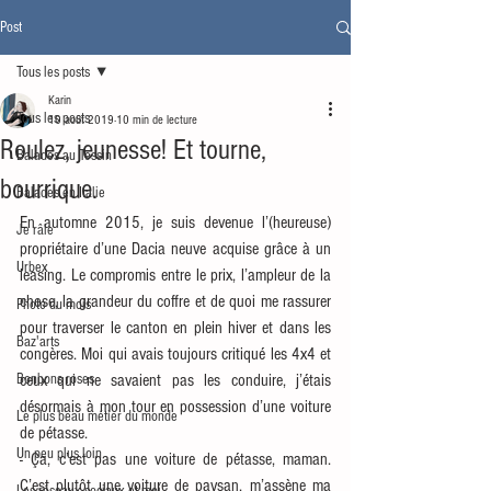
Post
Tous les posts
Karin
Tous les posts
10 août 2019
10 min de lecture
Roulez, jeunesse! Et tourne,
Balades au Tessin
bourrique.
Balades en Italie
En automne 2015, je suis devenue l’(heureuse) 
Je râle
propriétaire d’une Dacia neuve acquise grâce à un 
Urbex
leasing. Le compromis entre le prix, l’ampleur de la 
chose, la grandeur du coffre et de quoi me rassurer 
Photo du mois
pour traverser le canton en plein hiver et dans les 
Baz'arts
congères. Moi qui avais toujours critiqué les 4x4 et 
Bonbons roses
ceux qui ne savaient pas les conduire, j’étais 
désormais à mon tour en possession d’une voiture 
Le plus beau métier du monde
de pétasse.
Un peu plus loin
- Ça, c’est pas une voiture de pétasse, maman. 
C’est plutôt une voiture de paysan, m’assène ma 