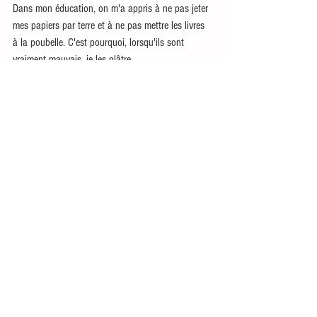
Dans mon éducation, on m'a appris à ne pas jeter 
mes papiers par terre et à ne pas mettre les livres 
à la poubelle. C'est pourquoi, lorsqu'ils sont 
vraiment mauvais, je les plâtre.
#lecture
#jerâle
Je râle
Baz'arts
Voir tout
Posts similaires