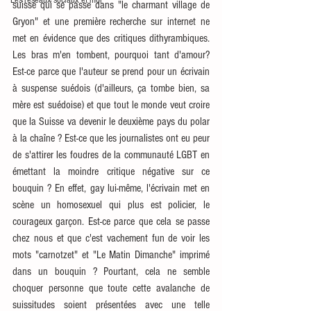
Les réseaux sociaux et moi
suisse qui se passe dans "le charmant village de 
Gryon" et une première recherche sur internet ne 
met en évidence que des critiques dithyrambiques. 
Les bras m'en tombent, pourquoi tant d'amour? 
Est-ce parce que l'auteur se prend pour un écrivain 
à suspense suédois (d'ailleurs, ça tombe bien, sa 
mère est suédoise) et que tout le monde veut croire 
que la Suisse va devenir le deuxième pays du polar 
à la chaîne ? Est-ce que les journalistes ont eu peur 
de s'attirer les foudres de la communauté LGBT en 
émettant la moindre critique négative sur ce 
bouquin ? En effet, gay lui-même, l'écrivain met en 
scène un homosexuel qui plus est policier, le 
courageux garçon. Est-ce parce que cela se passe 
chez nous et que c'est vachement fun de voir les 
mots "carnotzet" et "Le Matin Dimanche" imprimé 
dans un bouquin ? Pourtant, cela ne semble 
choquer personne que toute cette avalanche de 
suissitudes soient présentées avec une telle 