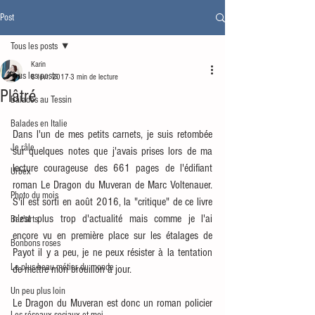
Post
Tous les posts
Karin
Tous les posts
8 févr. 2017
3 min de lecture
Plâtré
Balades au Tessin
Balades en Italie
Dans l'un de mes petits carnets, je suis retombée 
Je râle
sur quelques notes que j'avais prises lors de ma 
lecture courageuse des 661 pages de l'édifiant 
Urbex
roman Le Dragon du Muveran de Marc Voltenauer. 
Photo du mois
S'il est sorti en août 2016, la "critique" de ce livre 
n'est plus trop d'actualité mais comme je l'ai 
Baz'arts
encore vu en première place sur les étalages de 
Bonbons roses
Payot il y a peu, je ne peux résister à la tentation 
Le plus beau métier du monde
de mettre mon brouillon à jour. 
Un peu plus loin
Le Dragon du Muveran est donc un roman policier 