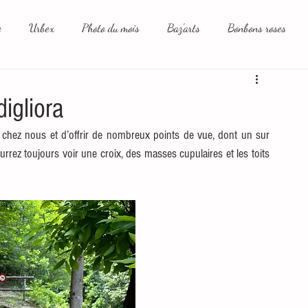
e
Urbex
Photo du mois
Baz'arts
Bonbons roses
aux sociaux et moi
igliora
de chez nous et d’offrir de nombreux points de vue, dont un sur 
rez toujours voir une croix, des masses cupulaires et les toits 