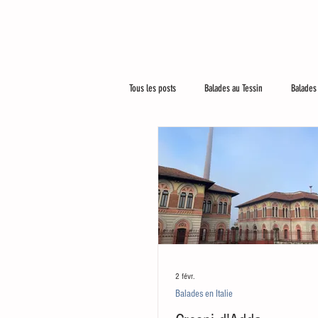
Tous les posts
Balades au Tessin
Balades 
Le plus beau métier du monde
Un peu p
2 févr.
Balades en Italie