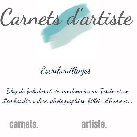
Carnets d'artiste
Escribouillages
Blog de balades et de randonnées au Tessin et en
Lombardie, urbex, photographies, billets d'humeur...
carnets.
artiste.