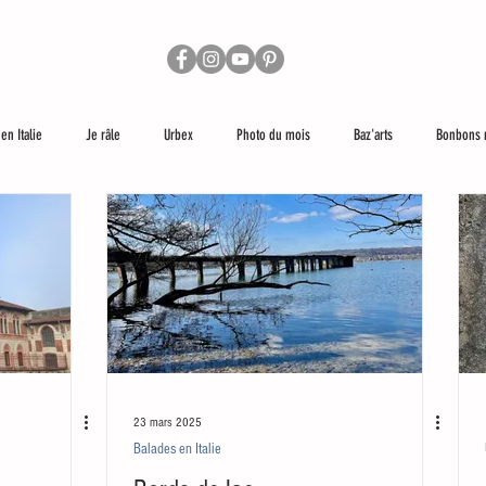
en Italie
Je râle
Urbex
Photo du mois
Baz'arts
Bonbons 
lus loin
Les réseaux sociaux et moi
23 mars 2025
Balades en Italie