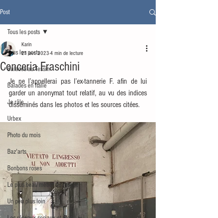
Post
Tous les posts
Karin
Tous les posts
21 avr. 2023
4 min de lecture
Conceria Fraschini
Balades au Tessin
Je ne l’appellerai pas l’ex-tannerie F. afin de lui 
Balades en Italie
garder un anonymat tout relatif, au vu des indices 
Je râle
disséminés dans les photos et les sources citées. 
Urbex
Photo du mois
Baz'arts
Bonbons roses
Le plus beau métier du monde
Un peu plus loin