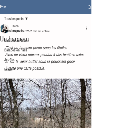
Post
Tous les posts
Karin
Tous les posts
18 févr. 2025
2 min de lecture
Un hameau
Balades au Tessin
C’est un hameau perdu sous les étoiles
Balades en Italie
Avec de vieux rideaux pendus à des fenêtres sales
Je râle
Et sur le vieux buffet sous la poussière grise
Il reste une carte postale. 
Urbex
Photo du mois
Baz'arts
Bonbons roses
Le plus beau métier du monde
Un peu plus loin