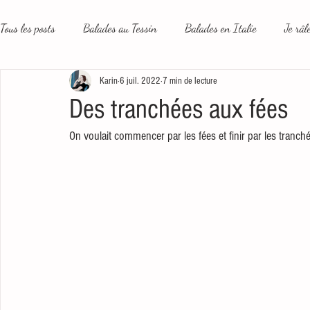
Tous les posts
Balades au Tessin
Balades en Italie
Je râl
Karin
6 juil. 2022
7 min de lecture
Le plus beau métier du monde
Un peu plus loin
Les rése
Des tranchées aux fées
On voulait commencer par les fées et finir par les tranchées