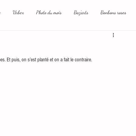
e
Urbex
Photo du mois
Baz'arts
Bonbons roses
aux sociaux et moi
. Et puis, on s’est planté et on a fait le contraire. 