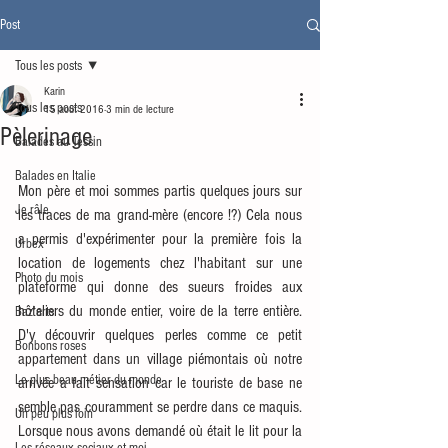
Post
Tous les posts
Karin
Tous les posts
15 août 2016
3 min de lecture
Pèlerinage
Balades au Tessin
Balades en Italie
Mon père et moi sommes partis quelques jours sur 
Je râle
les traces de ma grand-mère (encore !?) Cela nous 
a permis d'expérimenter pour la première fois la 
Urbex
location de logements chez l'habitant sur une 
Photo du mois
plateforme qui donne des sueurs froides aux 
hôteliers du monde entier, voire de la terre entière. 
Baz'arts
D'y découvrir quelques perles comme ce petit 
Bonbons roses
appartement dans un village piémontais où notre 
Le plus beau métier du monde
arrivée a fait sensation car le touriste de base ne 
semble pas couramment se perdre dans ce maquis. 
Un peu plus loin
Lorsque nous avons demandé où était le lit pour la 