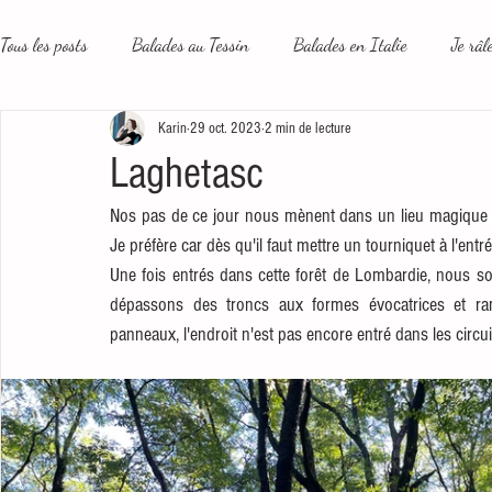
Tous les posts
Balades au Tessin
Balades en Italie
Je râl
Karin
29 oct. 2023
2 min de lecture
Le plus beau métier du monde
Un peu plus loin
Les rése
Laghetasc
Nos pas de ce jour nous mènent dans un lieu magique qui
Je préfère car dès qu'il faut mettre un tourniquet à l'en
Une fois entrés dans cette forêt de Lombardie, nous 
dépassons des troncs aux formes évocatrices et ram
panneaux, l'endroit n'est pas encore entré dans les circui