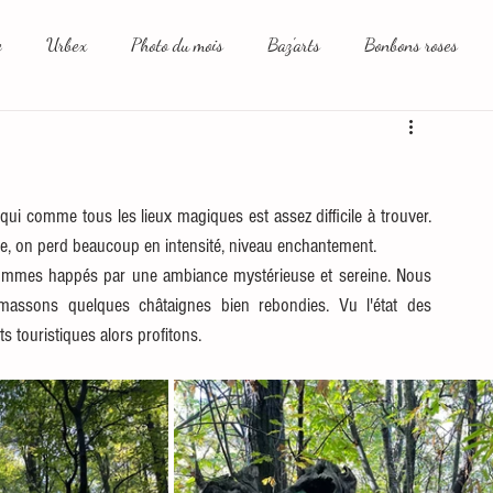
e
Urbex
Photo du mois
Baz'arts
Bonbons roses
aux sociaux et moi
 comme tous les lieux magiques est assez difficile à trouver. 
trée, on perd beaucoup en intensité, niveau enchantement. 
sommes happés par une ambiance mystérieuse et sereine. Nous 
assons quelques châtaignes bien rebondies. Vu l'état des 
ts touristiques alors profitons.