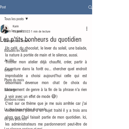
Post
Tous les posts
Karin
Tous les posts
15 janv. 2022
1 min de lecture
Les p'tits bonheurs du quotidien
Balades au Tessin
Un café, du chocolat, le lever du soleil, une balade, 
Balades en Italie
la nature à portée de main et le silence, aussi.
Je râle
Trouver mon atelier déjà chauffé, créer, partir à 
l'aventure dans la forêt ou... chercher quel endroit 
Urbex
improbable a choisi aujourd'hui celle qui est 
Photo du mois
désormais devenue mon chat (le choix du 
changement de genre à la fin de la phrase n'a rien 
Baz'arts
à voir avec un effet de mode 😅)
Bonbons roses
C'est sur ce thème que je me suis arrêtée car j'ai 
Le plus beau métier du monde
évidemment pensé à un sujet traité il y a trois ans 
alors que Chaï faisait partie de mon quotidien. Ici, 
Un peu plus loin
les administrateurs me pardonneront peut-être de 