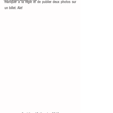
Les réseaux sociaux et moi
manquer à la règle et de publier deux photos sur 
un billet. Aïe! 