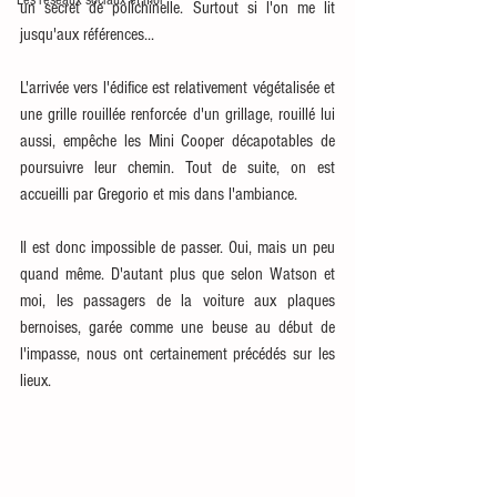
Les réseaux sociaux et moi
un secret de polichinelle. Surtout si l'on me lit 
jusqu'aux références...
L'arrivée vers l'édifice est relativement végétalisée et 
une grille rouillée renforcée d'un grillage, rouillé lui 
aussi, empêche les Mini Cooper décapotables de 
poursuivre leur chemin. Tout de suite, on est 
accueilli par Gregorio et mis dans l'ambiance.
Il est donc impossible de passer. Oui, mais un peu 
quand même. D'autant plus que selon Watson et 
moi, les passagers de la voiture aux plaques 
bernoises, garée comme une beuse au début de 
l'impasse, nous ont certainement précédés sur les 
lieux. 