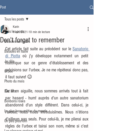
Post
Tous les posts
Karin
Tous les posts
1 avr. 2021
10 min de lecture
Don't forget to remember
Balades au Tessin
Cet article fait suite au précédent sur le 
Sanatorio 
Balades en Italie
di Piotta
 où j'y développe notamment un petit 
Je râle
historique sur ce genre d'établissement et des 
précisions sur l'urbex. Je ne me répèterai donc pas, 
Urbex
il faut suivre! 😉
Photo du mois
De fil en aiguille, nous sommes arrivés tout à fait 
Baz'arts
par hasard - hum! auprès d'un autre sanatorium 
Bonbons roses
abandonné d'un style différent. Dans celui-ci, je 
Le plus beau métier du monde
l'avoue, nous nous introduisîmes. Nous n'étions 
d'ailleurs pas seuls. Pour celui-là, je me plierai aux 
Un peu plus loin
règles de l'urbex et tairai son nom, même si c'est 