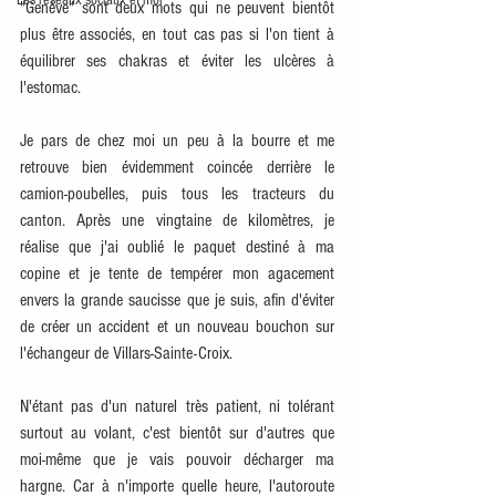
Les réseaux sociaux et moi
"Genève" sont deux mots qui ne peuvent bientôt 
plus être associés, en tout cas pas si l'on tient à 
équilibrer ses chakras et éviter les ulcères à 
l'estomac. 
Je pars de chez moi un peu à la bourre et me 
retrouve bien évidemment coincée derrière le 
camion-poubelles, puis tous les tracteurs du 
canton. Après une vingtaine de kilomètres, je 
réalise que j'ai oublié le paquet destiné à ma 
copine et je tente de tempérer mon agacement 
envers la grande saucisse que je suis, afin d'éviter 
de créer un accident et un nouveau bouchon sur 
l'échangeur de Villars-Sainte-Croix. 
N'étant pas d'un naturel très patient, ni tolérant 
surtout au volant, c'est bientôt sur d'autres que 
moi-même que je vais pouvoir décharger ma 
hargne. Car à n'importe quelle heure, l'autoroute 