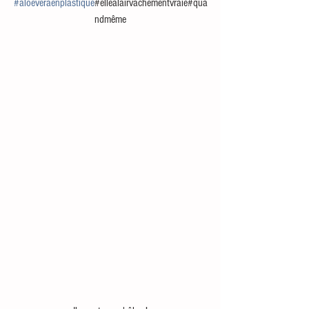
#aloeveraenplastique
#ellealairvachementvraie#qua
ndmême