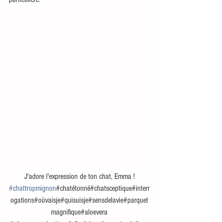
 J'adore l'expression de ton chat, Emma ! 
#chattropmignon
#chatétonné#chatsceptique#interr
ogations#oùvaisje#quisuisje#sensdelavie#parquet
magnifique#aloevera