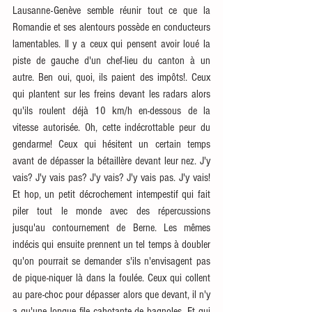
Lausanne-Genève semble réunir tout ce que la 
Romandie et ses alentours possède en conducteurs 
lamentables. Il y a ceux qui pensent avoir loué la 
piste de gauche d'un chef-lieu du canton à un 
autre. Ben oui, quoi, ils paient des impôts!. Ceux 
qui plantent sur les freins devant les radars alors 
qu'ils roulent déjà 10 km/h en-dessous de la 
vitesse autorisée. Oh, cette indécrottable peur du 
gendarme! Ceux qui hésitent un certain temps 
avant de dépasser la bétaillère devant leur nez. J'y 
vais? J'y vais pas? J'y vais? J'y vais pas. J'y vais! 
Et hop, un petit décrochement intempestif qui fait 
piler tout le monde avec des répercussions 
jusqu'au contournement de Berne. Les mêmes 
indécis qui ensuite prennent un tel temps à doubler 
qu'on pourrait se demander s'ils n'envisagent pas 
de pique-niquer là dans la foulée. Ceux qui collent 
au pare-choc pour dépasser alors que devant, il n'y 
a qu'une longue file cahotante de bagnoles. Et qui 