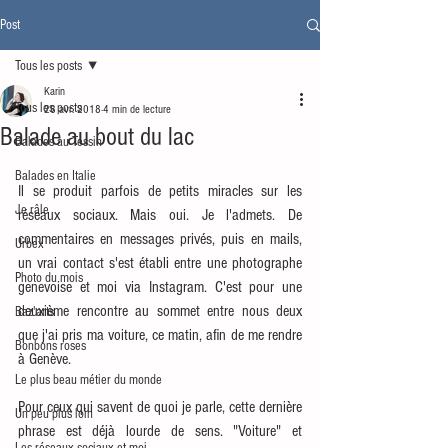
Post
Tous les posts
Karin
Tous les posts
28 avr. 2018
4 min de lecture
Balade au bout du lac
Balades au Tessin
Balades en Italie
Il se produit parfois de petits miracles sur les 
Je râle
réseaux sociaux. Mais oui. Je l'admets. De 
commentaires en messages privés, puis en mails, 
Urbex
un vrai contact s'est établi entre une photographe 
Photo du mois
genevoise et moi via Instagram. C'est pour une 
deuxième rencontre au sommet entre nous deux 
Baz'arts
que j'ai pris ma voiture, ce matin, afin de me rendre 
Bonbons roses
à Genève. 
Le plus beau métier du monde
Pour ceux qui savent de quoi je parle, cette dernière 
Un peu plus loin
phrase est déjà lourde de sens. "Voiture" et 