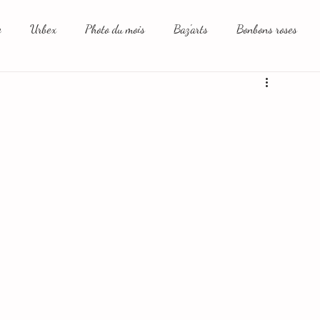
e
Urbex
Photo du mois
Baz'arts
Bonbons roses
aux sociaux et moi