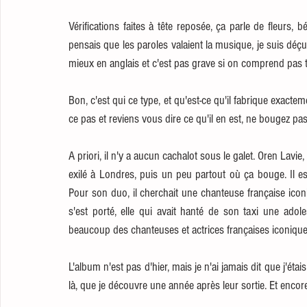
Vérifications faites à tête reposée, ça parle de fleurs, 
pensais que les paroles valaient la musique, je suis déç
mieux en anglais et c'est pas grave si on comprend pas t
Bon, c'est qui ce type, et qu'est-ce qu'il fabrique exactem
ce pas et reviens vous dire ce qu'il en est, ne bougez pas
A priori, il n'y a aucun cachalot sous le galet. Oren Lavie,
exilé à Londres, puis un peu partout où ça bouge. Il est 
Pour son duo, il cherchait une chanteuse française iconiq
s'est porté, elle qui avait hanté de son taxi une ado
beaucoup des chanteuses et actrices françaises iconiques
L'album n'est pas d'hier, mais je n'ai jamais dit que j'éta
là, que je découvre une année après leur sortie. Et encore