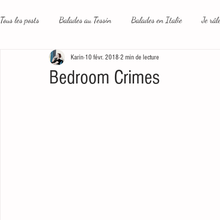
Tous les posts
Balades au Tessin
Balades en Italie
Je râl
Karin
10 févr. 2018
2 min de lecture
Le plus beau métier du monde
Un peu plus loin
Les rése
Bedroom Crimes