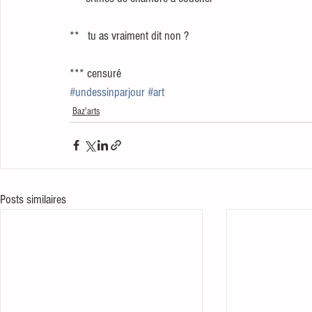
**   tu as vraiment dit non ?
*** censuré
#undessinparjour
#art
Baz'arts
Posts similaires