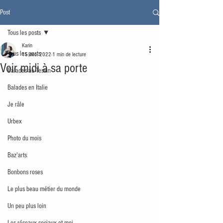
Post
Tous les posts
Karin
Tous les posts
15 déc. 2022
1 min de lecture
Voir midi à sa porte
Balades au Tessin
Balades en Italie
Je râle
Urbex
Photo du mois
Baz'arts
Bonbons roses
Le plus beau métier du monde
Un peu plus loin