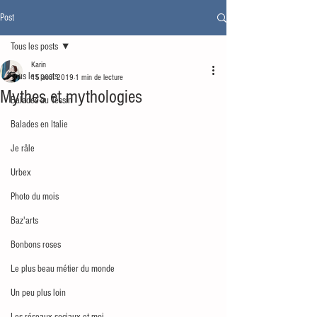
Post
Tous les posts
Karin
Tous les posts
15 août 2019
1 min de lecture
Mythes et mythologies
Balades au Tessin
Balades en Italie
Je râle
Urbex
Photo du mois
Baz'arts
Bonbons roses
Le plus beau métier du monde
Un peu plus loin