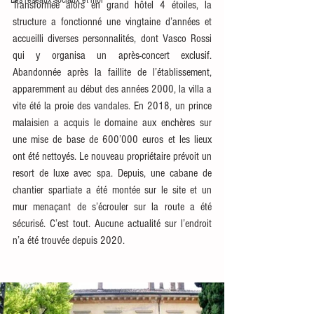
Les réseaux sociaux et moi
Transformée alors en grand hôtel 4 étoiles, la 
structure a fonctionné une vingtaine d’années et 
accueilli diverses personnalités, dont Vasco Rossi 
qui y organisa un après-concert exclusif. 
Abandonnée après la faillite de l’établissement, 
apparemment au début des années 2000, la villa a 
vite été la proie des vandales. En 2018, un prince 
malaisien a acquis le domaine aux enchères sur 
une mise de base de 600’000 euros et les lieux 
ont été nettoyés. Le nouveau propriétaire prévoit un 
resort de luxe avec spa. Depuis, une cabane de 
chantier spartiate a été montée sur le site et un 
mur menaçant de s’écrouler sur la route a été 
sécurisé. C’est tout. Aucune actualité sur l’endroit 
n’a été trouvée depuis 2020.