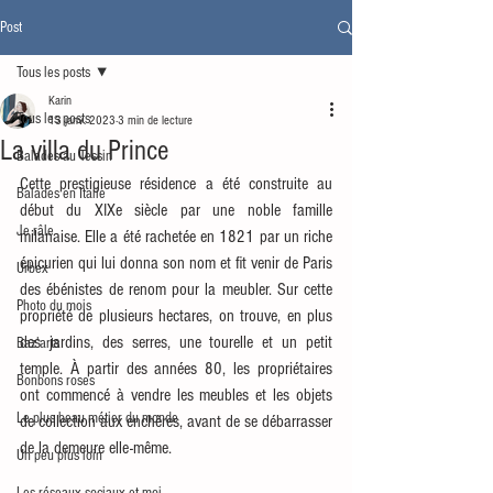
Post
Tous les posts
Karin
Tous les posts
13 janv. 2023
3 min de lecture
La villa du Prince
Balades au Tessin
Cette prestigieuse résidence a été construite au 
Balades en Italie
début du XIXe siècle par une noble famille 
Je râle
milanaise. Elle a été rachetée en 1821 par un riche 
épicurien qui lui donna son nom et fit venir de Paris 
Urbex
des ébénistes de renom pour la meubler. Sur cette 
Photo du mois
propriété de plusieurs hectares, on trouve, en plus 
des jardins, des serres, une tourelle et un petit 
Baz'arts
temple. À partir des années 80, les propriétaires 
Bonbons roses
ont commencé à vendre les meubles et les objets 
Le plus beau métier du monde
de collection aux enchères, avant de se débarrasser 
de la demeure elle-même. 
Un peu plus loin