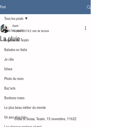
Post
Tous les posts
Karin
Tous les posts
15 nov. 2019
2 min de lecture
La pluie
Balades au Tessin
Balades en Italie
Je râle
Urbex
Photo du mois
Baz'arts
Bonbons roses
Le plus beau métier du monde
Un peu plus loin
Costa di Sessa, Tessin, 15 novembre, 11h32