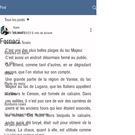
Post
Tous les posts
Karin
Tous les posts
26 févr. 2022
6 min de lecture
Fornaci
Balades au Tessin
C’est une des plus belles plages du lac Majeur.
Balades en Italie
C’est aussi un endroit désormais fermé au public.
Je râle
Qui attend, comme tant d'autres, en se dégradant 
encore, que l’on statue sur son compte.
Urbex
Une grande partie de la région de Varese, du lac 
Photo du mois
Majeur au lac de Lugano, que les Italiens appellent 
d’ailleurs le Ceresio, est formée de calcaire. Dans 
Baz'arts
ces vallées, il n’est pas rare de voir des carrières de 
Bonbons roses
pierre et les anciens fours qui leur étaient associés, 
Le plus beau métier du monde
les fornaci. Des fours dans lesquels le calcaire, 
après avoir été broyé, était cuit pour obtenir de la 
Un peu plus loin
chaux. La chaux, quant à elle, est utilisée comme 