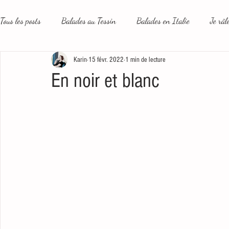
Tous les posts
Balades au Tessin
Balades en Italie
Je râl
Karin
15 févr. 2022
1 min de lecture
Le plus beau métier du monde
Un peu plus loin
Les rése
En noir et blanc