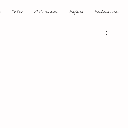
e
Urbex
Photo du mois
Baz'arts
Bonbons roses
aux sociaux et moi