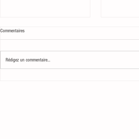
Commentaires
Combien ?
Voir midi à sa p
Rédigez un commentaire...