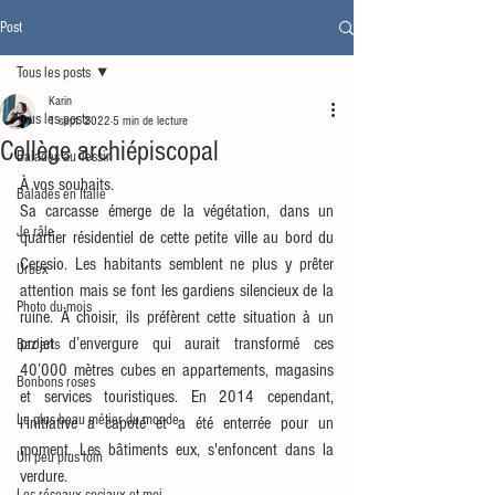
Post
Tous les posts
Karin
Tous les posts
1 sept. 2022
5 min de lecture
Collège archiépiscopal
Balades au Tessin
À vos souhaits.
Balades en Italie
Sa carcasse émerge de la végétation, dans un 
Je râle
quartier résidentiel de cette petite ville au bord du 
Ceresio. Les habitants semblent ne plus y prêter 
Urbex
attention mais se font les gardiens silencieux de la 
Photo du mois
ruine. À choisir, ils préfèrent cette situation à un 
projet d’envergure qui aurait transformé ces 
Baz'arts
40’000 mètres cubes en appartements, magasins 
Bonbons roses
et services touristiques. En 2014 cependant, 
Le plus beau métier du monde
l’initiative a capoté et a été enterrée pour un 
moment. Les bâtiments eux, s'enfoncent dans la 
Un peu plus loin
verdure.