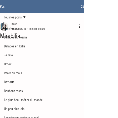
Post
Tous les posts
Karin
Tous les posts
15 mai 2019
1 min de lecture
Mirabilia
Balades au Tessin
Balades en Italie
Je râle
Urbex
Photo du mois
Baz'arts
Bonbons roses
Le plus beau métier du monde
Un peu plus loin