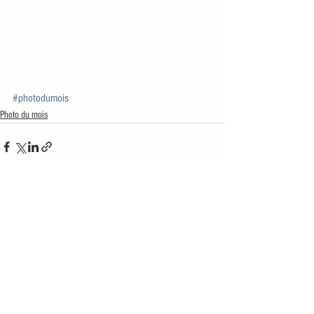
#photodumois
Photo du mois
Voir tout
Posts similaires