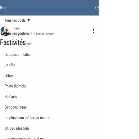
Post
Tous les posts
Karin
Tous les posts
15 janv. 2018
1 min de lecture
Festivités
Balades au Tessin
Balades en Italie
Je râle
Urbex
Photo du mois
Baz'arts
Bonbons roses
Le plus beau métier du monde
Un peu plus loin