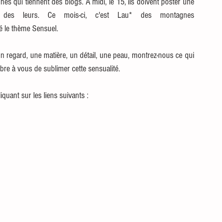
 qui tiennent des blogs. A midi, le 15, ils doivent poster une 
des leurs. Ce mois-ci, c'est Lau* des montagnes 
é le thème Sensuel. 
un regard, une matière, un détail, une peau, montrez-nous ce qui 
ibre à vous de sublimer cette sensualité.
quant sur les liens suivants :