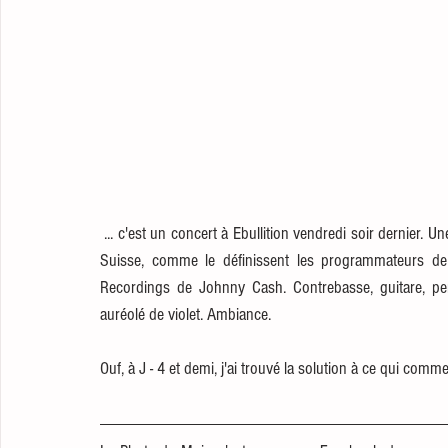
 ... c'est un concert à Ebullition vendredi soir dernier. Une petite formation du Choeur Auguste, le choeur le plus rock de 
Suisse, comme le définissent les programmateurs de 
Recordings de Johnny Cash. Contrebasse, guitare, per
auréolé de violet. Ambiance.
Ouf, à J - 4 et demi, j'ai trouvé la solution à ce qui com