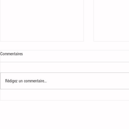
Commentaires
Combien ?
Voir midi à sa p
Rédigez un commentaire...