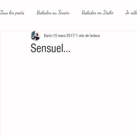
Tous les posts
Balades au Tessin
Balades en Italie
Je râl
Karin
15 mars 2017
1 min de lecture
Le plus beau métier du monde
Un peu plus loin
Les rése
Sensuel...