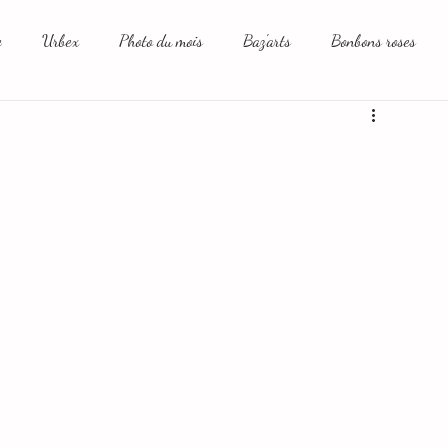
e
Urbex
Photo du mois
Baz'arts
Bonbons roses
aux sociaux et moi