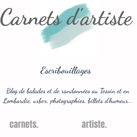
Carnets d'artiste
Escribouillages
Blog de balades et de randonnées au Tessin et en
Lombardie, urbex, photographies, billets d'humeur...
carnets.
artiste.