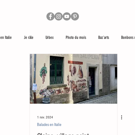
en Italie
Je râle
Urbex
Photo du mois
Baz'arts
Bonbons 
lus loin
Les réseaux sociaux et moi
1 nov. 2024
Balades en Italie