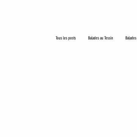
Tous les posts
Balades au Tessin
Balades 
Le plus beau métier du monde
Un peu p