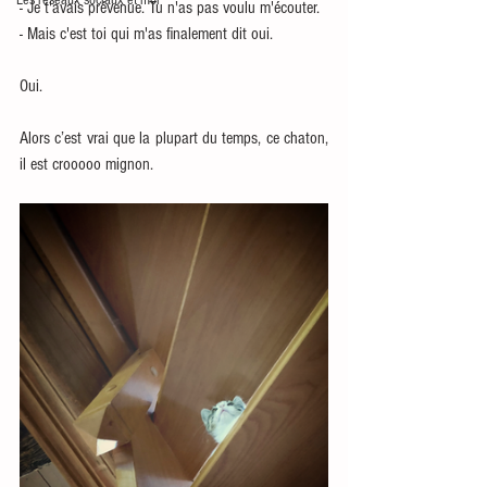
Les réseaux sociaux et moi
- Je t'avais prévenue. Tu n'as pas voulu m'écouter.
- Mais c'est toi qui m'as finalement dit oui. 
Oui. 
Alors c’est vrai que la plupart du temps, ce chaton, 
il est crooooo mignon.