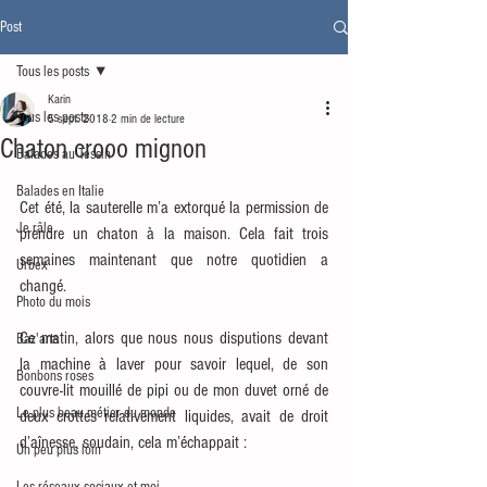
Post
Tous les posts
Karin
Tous les posts
5 sept. 2018
2 min de lecture
Chaton crooo mignon
Balades au Tessin
Balades en Italie
Cet été, la sauterelle m’a extorqué la permission de 
Je râle
prendre un chaton à la maison. Cela fait trois 
semaines maintenant que notre quotidien a 
Urbex
changé. 
Photo du mois
Ce matin, alors que nous nous disputions devant 
Baz'arts
la machine à laver pour savoir lequel, de son 
Bonbons roses
couvre-lit mouillé de pipi ou de mon duvet orné de 
Le plus beau métier du monde
deux crottes relativement liquides, avait de droit 
d’aînesse, soudain, cela m’échappait : 
Un peu plus loin