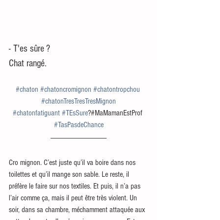
- T'es sûre ? 
Chat rangé.
#chaton
#chatoncromignon
#chatontropchou
#chatonTresTresTresMignon
#chatonfatiguant
#TEsSure
?#MaMamanEstProf 
#TasPasdeChance
Cro mignon. C’est juste qu’il va boire dans nos 
toilettes et qu’il mange son sable. Le reste, il 
préfère le faire sur nos textiles. Et puis, il n’a pas 
l’air comme ça, mais il peut être très violent. Un 
soir, dans sa chambre, méchamment attaquée aux 