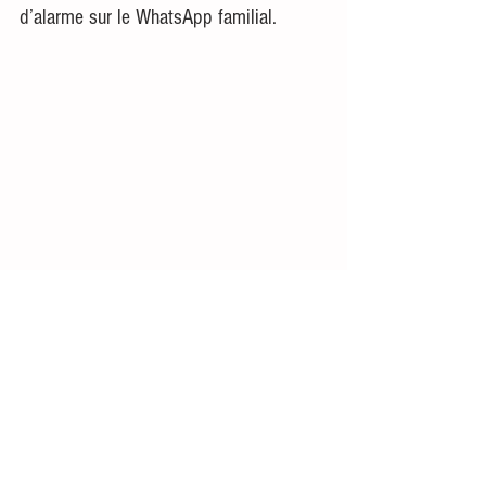
d’alarme sur le WhatsApp familial.
 J'avais pourtant dit que je ne voulais 
plus d'enfants !