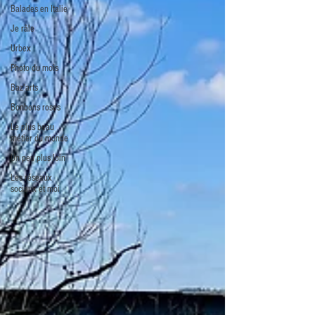
Balades en Italie
Je râle
Urbex
Photo du mois
Baz'arts
Bonbons roses
Le plus beau
métier du monde
Un peu plus loin
Les réseaux
sociaux et moi