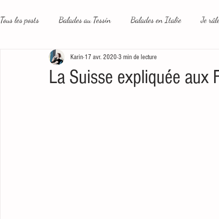
Tous les posts
Balades au Tessin
Balades en Italie
Je râl
Karin
17 avr. 2020
3 min de lecture
Le plus beau métier du monde
Un peu plus loin
Les rése
La Suisse expliquée aux 