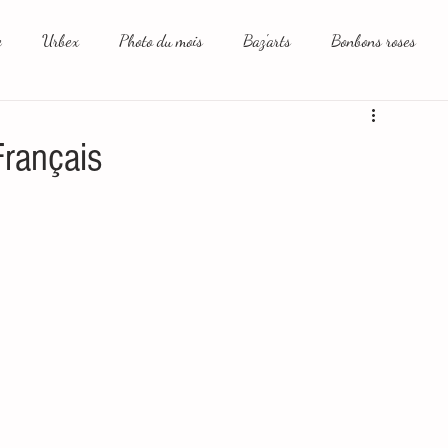
e
Urbex
Photo du mois
Baz'arts
Bonbons roses
aux sociaux et moi
Français