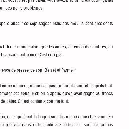
FB. Vous, c'est pas pareil, vous avez Macron. C'est court, ça fait 
un ses petits problèmes.
pelle aussi "les sept sages" mais pas moi. Ils sont présidents 
habillée en rouge alors que les autres, en costards sombres, on 
beaucoup entre eux. C'est collégial.
ence de presse, ce sont Berset et Parmelin. 
 en ce moment, on ne sait pas trop où ils sont et ce qu'ils font. 
compter ses sous. Hier, on a appris qu'on avait gagné 30 francs 
os de pâtes. On est contents comme tout.
fric, ceux qui tirent la langue sont les mêmes que chez vous. En 
e recevoir dans notre boîte aux lettres, ce sont les primes 