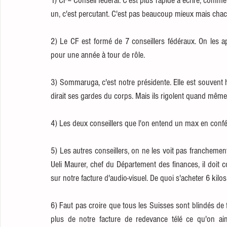
1) CF= Conseil fédéral. C'est plus rapide à écrire, comme 
un, c'est percutant. C'est pas beaucoup mieux mais chac
2) Le CF est formé de 7 conseillers fédéraux. On les ap
pour une année à tour de rôle. 
3) Sommaruga, c'est notre présidente. Elle est souvent 
dirait ses gardes du corps. Mais ils rigolent quand même 
4) Les deux conseillers que l'on entend un max en confér
5) Les autres conseillers, on ne les voit pas franchement
Ueli Maurer, chef du Département des finances, il doit 
sur notre facture d'audio-visuel. De quoi s'acheter 6 kil
6) Faut pas croire que tous les Suisses sont blindés de 
plus de notre facture de redevance télé ce qu'on aim