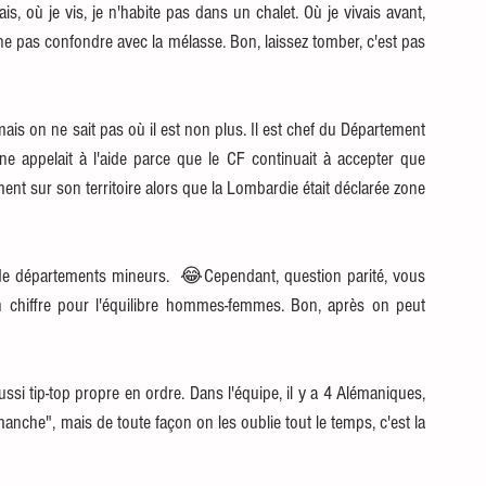
is, où je vis, je n'habite pas dans un chalet. Où je vivais avant, 
e pas confondre avec la mélasse. Bon, laissez tomber, c'est pas 
 mais on ne sait pas où il est non plus. Il est chef du Département 
ne appelait à l'aide parce que le CF continuait à accepter que 
ment sur son territoire alors que la Lombardie était déclarée zone 
de départements mineurs.  😂Cependant, question parité, vous 
on chiffre pour l'équilibre hommes-femmes. Bon, après on peut 
ssi tip-top propre en ordre. Dans l'équipe, il y a 4 Alémaniques, 
anche", mais de toute façon on les oublie tout le temps, c'est la 