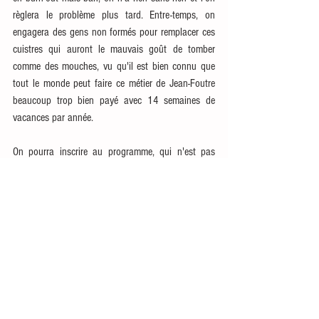
règlera le problème plus tard. Entre-temps, on 
engagera des gens non formés pour remplacer ces 
cuistres qui auront le mauvais goût de tomber 
comme des mouches, vu qu'il est bien connu que 
tout le monde peut faire ce métier de Jean-Foutre 
beaucoup trop bien payé avec 14 semaines de 
vacances par année. 
On pourra inscrire au programme, qui n'est pas 
encore suffisamment chargé en objectifs utopiques, 
un projet pédagogique incluant un système de 
parrainage. Et j'imagine déjà, dans un monde idéal, 
la maîtresse s'apprêtant à partir en sortie : "Mettez-
vous en colonne. Tout le monde a son handicapé 
et son vieux ? On peut y aller !"
Finalement, ce n'est pas très difficile de faire de la 
politique.