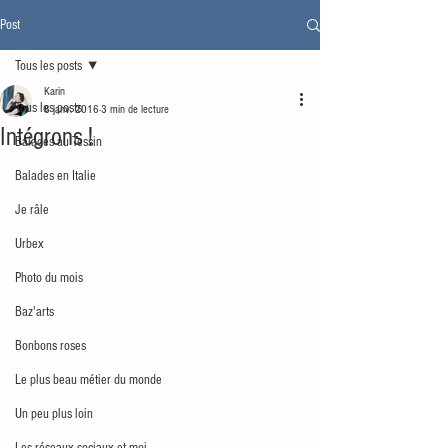
Post
Tous les posts
Karin
Tous les posts
8 janv. 2016
3 min de lecture
Intégrons !
Balades au Tessin
Balades en Italie
Je râle
Urbex
Photo du mois
Baz'arts
Bonbons roses
Le plus beau métier du monde
Un peu plus loin