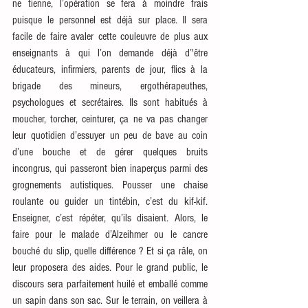
ne tienne, l’opération se fera à moindre frais 
puisque le personnel est déjà sur place. Il sera 
facile de faire avaler cette couleuvre de plus aux 
enseignants à qui l’on demande déjà d’'être 
éducateurs, infirmiers, parents de jour, flics à la 
brigade des mineurs, ergothérapeuthes, 
psychologues et secrétaires. Ils sont habitués à 
moucher, torcher, ceinturer, ça ne va pas changer 
leur quotidien d’essuyer un peu de bave au coin 
d’une bouche et de gérer quelques bruits 
incongrus, qui passeront bien inaperçus parmi des 
grognements autistiques. Pousser une chaise 
roulante ou guider un tintébin, c’est du kif-kif. 
Enseigner, c’est répéter, qu’ils disaient. Alors, le 
faire pour le malade d’Alzeihmer ou le cancre 
bouché du slip, quelle différence ? Et si ça râle, on 
leur proposera des aides. Pour le grand public, le 
discours sera parfaitement huilé et emballé comme 
un sapin dans son sac. Sur le terrain, on veillera à 