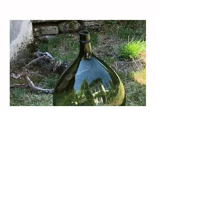
Voilà à quelle sauce est mangé le gentil citoyen
suisse à l’heure actuelle. Le brave naïf qui a
travaillé, payé ses cotisations, ses impôts, ses
taxes pour tout et n’importe quoi. Qui a fait en
sorte de ne pas contracter de dettes. Qui
continue à régler des factures de plus en plus
hallucinantes l’amenant penser qu’il paie bientôt