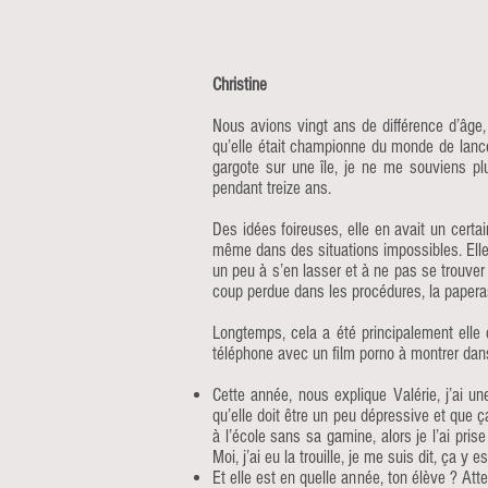
Christine
Nous avions vingt ans de différence d’âge, 
qu’elle était championne du monde de lancer
gargote sur une île, je ne me souviens pl
pendant treize ans.
Des idées foireuses, elle en avait un certai
même dans des situations impossibles. Elle a
un peu à s’en lasser et à ne pas se trouver
coup perdue dans les procédures, la paperas
Longtemps, cela a été principalement elle 
téléphone avec un film porno à montrer dans
Cette année, nous explique Valérie, j’ai u
qu’elle doit être un peu dépressive et que ça
à l’école sans sa gamine, alors je l’ai pri
Moi, j’ai eu la trouille, je me suis dit, ça
Et elle est en quelle année, ton élève ? Att