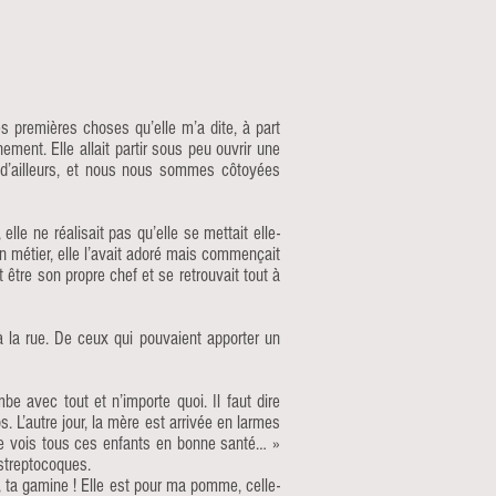
es premières choses qu’elle m’a dite, à part
ment. Elle allait partir sous peu ouvrir une
s d’ailleurs, et nous nous sommes côtoyées
lle ne réalisait pas qu’elle se mettait elle-
on métier, elle l’avait adoré mais commençait
être son propre chef et se retrouvait tout à
à la rue. De ceux qui pouvaient apporter un
e avec tout et n’importe quoi. Il faut dire
s. L’autre jour, la mère est arrivée en larmes
d je vois tous ces enfants en bonne santé… »
à streptocoques.
r, ta gamine ! Elle est pour ma pomme, celle-