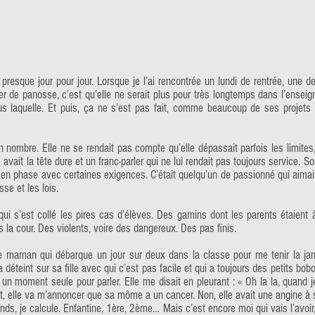
presque jour pour jour. Lorsque je l’ai rencontrée un lundi de rentrée, une d
 de panosse, c’est qu’elle ne serait plus pour très longtemps dans l’enseigne
us laquelle. Et puis, ça ne s’est pas fait, comme beaucoup de ses projet
n nombre. Elle ne se rendait pas compte qu’elle dépassait parfois les limites, e
vait la tête dure et un franc-parler qui ne lui rendait pas toujours service. S
 en phase avec certaines exigences. C’était quelqu’un de passionné qui aimait 
se et les lois.
qui s’est collé les pires cas d’élèves. Des gamins dont les parents étaient 
 la cour. Des violents, voire des dangereux. Des pas finis.
ne maman qui débarque un jour sur deux dans la classe pour me tenir la jamb
 déteint sur sa fille avec qui c’est pas facile et qui a toujours des petits bobo
se un moment seule pour parler. Elle me disait en pleurant : « Oh la la, quan
 y est, elle va m’annoncer que sa môme a un cancer. Non, elle avait une angine 
ends, je calcule. Enfantine, 1ère, 2ème… Mais c’est encore moi qui vais l’avoi